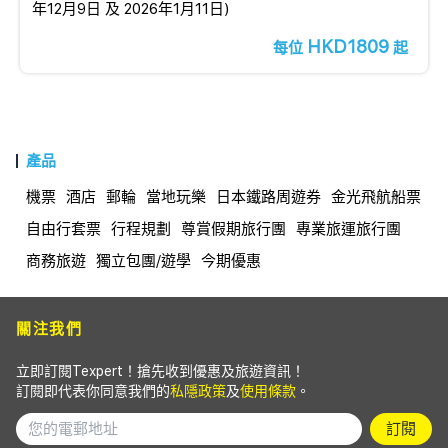
年12月9日 及 2026年1月11日)
HKD1809
每位
起
產品
機票
酒店
郵輪
當地玩樂
日本鐵路周遊券
金光飛航船票
自由行套票
行程規劃
尊賞假期旅行團
專業旅運旅行團
商務旅遊
獨立包團/遊學
今期優惠
關注我們
立即訂閱Texpert！搶先收到優惠及旅遊資訊！
訂閱即代表你同意我們的
私隱政策
及
使用條款
。
訂閱