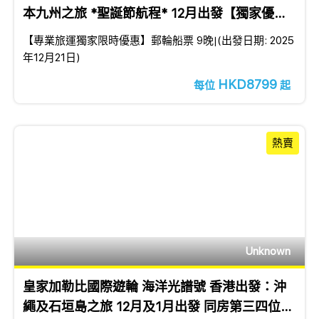
本九州之旅 *聖誕節航程* 12月出發【獨家優
惠】
【專業旅運獨家限時優惠】郵輪船票 9晚│(出發日期: 2025
年12月21日)
HKD8799
每位
起
熱賣
Unknown
皇家加勒比國際遊輪 海洋光譜號 香港出發：沖
繩及石垣島之旅 12月及1月出發 同房第三四位免