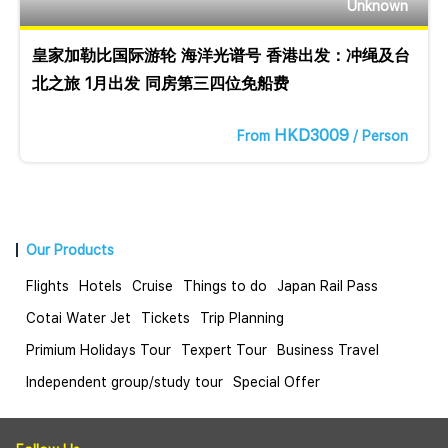
Unknown
皇家加勒比国际游轮 海洋光谱号 香港出发：冲绳及台
北之旅 1月出发 同房第三四位免船费
HKD3009
From
/ Person
Our Products
Flights
Hotels
Cruise
Things to do
Japan Rail Pass
Cotai Water Jet
Tickets
Trip Planning
Primium Holidays Tour
Texpert Tour
Business Travel
Independent group/study tour
Special Offer