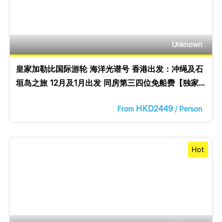
Unknown
皇家加勒比国际游轮 海洋光谱号 香港出发：冲绳及石
垣岛之旅 12月及1月出发 同房第三四位免船费【独家
优惠】
HKD2449
From
/ Person
Hot